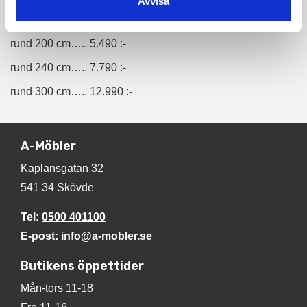
Avvisa
rund 160 cm….. 3.490 :-
rund 200 cm….. 5.490 :-
rund 240 cm….. 7.790 :-
rund 300 cm….. 12.990 :-
A-Möbler
Kaplansgatan 32
541 34 Skövde
Tel:
0500 401100
E-post:
info@a-mobler.se
Butikens öppettider
Mån-tors 11-18