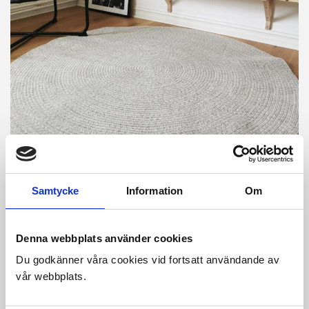
Samtycke
Information
Om
Denna webbplats använder cookies
Du godkänner våra cookies vid fortsatt användande av
Steninge Ljus Melange är en handvävd matta i Nya
vår webbplats.
Zeeländsk ull. Den har en stilfull flätning som följer mattan
varv efter varv. Ullen som mattan är flätad med har är
cremfärgad vit tillsammans med lite inslag av linne.