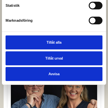
Statistik
Marknadsföring
Tillåt alla
Oliver Rosell
Säljare
Tillåt urval
Avvisa