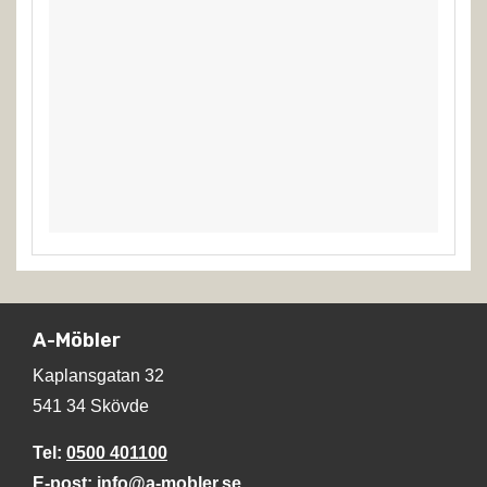
A-Möbler
Kaplansgatan 32
541 34 Skövde
Tel:
0500 401100
E-post:
info@a-mobler.se