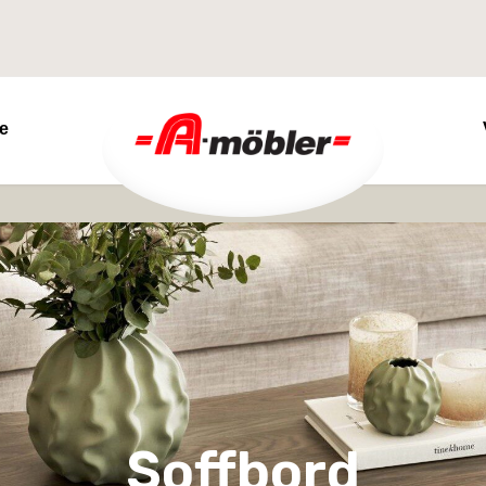
re
Soffbord