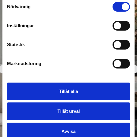
Samtyckesval
Nödvändig
Inställningar
Statistik
Marknadsföring
Tillåt alla
Välkommen till A-Möbler
Tillåt urval
Avvisa