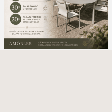
A-Möbler
Kaplansgatan 32
541 34 Skövde
Tel:
0500 401100
E-post:
info@a-mobler.se
Butikens öppettider