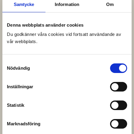
Välkommen in att inspireras.
Samtycke
Information
Om
Familjen Rosell
Denna webbplats använder cookies
Du godkänner våra cookies vid fortsatt användande av
vår webbplats.
Samtyckesval
Nödvändig
Inställningar
Statistik
Marknadsföring