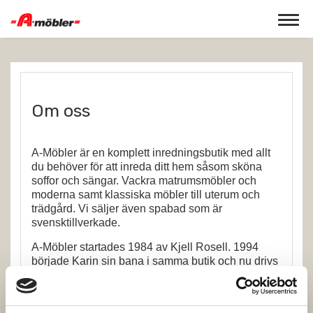
Toggle 
Om oss
A-Möbler är en komplett inredningsbutik med allt
du behöver för att inreda ditt hem såsom sköna
soffor och sängar. Vackra matrumsmöbler och
moderna samt klassiska möbler till uterum och
trädgård. Vi säljer även spabad som är
svensktillverkade.
A-Möbler startades 1984 av Kjell Rosell. 1994
började Karin sin bana i samma butik och nu drivs
den av de gemensamma barnen Oliver och
Charlotte.