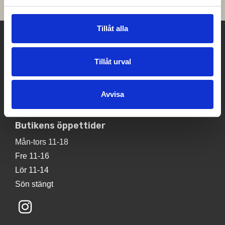
Tillåt alla
A-Möbler
Kaplansgatan 32
Tillåt urval
541 34 Skövde
Tel:
0500 401100
Avvisa
E-post:
info@a-mobler.se
Butikens öppettider
Mån-tors 11-18
Fre 11-16
Lör 11-14
Sön stängt