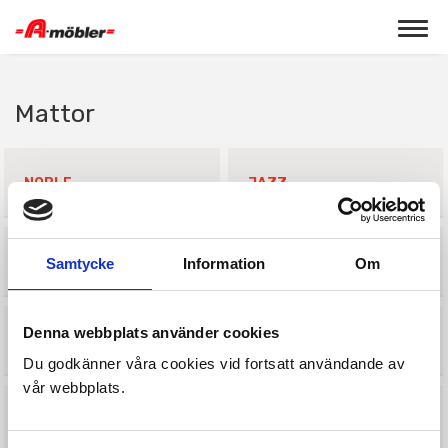
Toggle 
Mattor
NOBLE
JAZZ
SWEET
EDEN
Samtycke
Information
Om
Denna webbplats använder cookies
SOINTU
SAMETTI
Du godkänner våra cookies vid fortsatt användande av
vår webbplats.
BASALTTI
BELLO