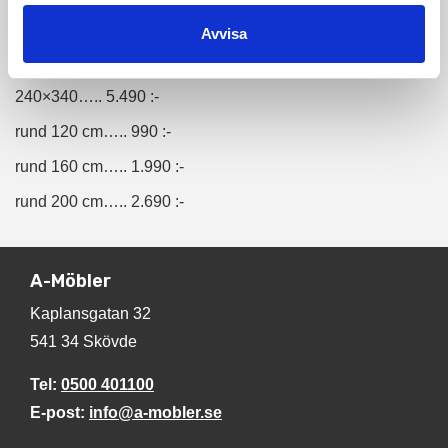
160×230….. 1.990 :-
Avvisa
200×290….. 3.990 :-
240×340….. 5.490 :-
rund 120 cm….. 990 :-
rund 160 cm….. 1.990 :-
rund 200 cm….. 2.690 :-
A-Möbler
Kaplansgatan 32
541 34 Skövde
Tel:
0500 401100
E-post:
info@a-mobler.se