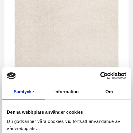
Samtycke
Information
Om
Denna webbplats använder cookies
Du godkänner våra cookies vid fortsatt användande av
Chamonix är en lyxig ryamatta i en härligt cremevit färg.
vår webbplats.
Tillverkad i 100% polyester ger den mattan ett fantastiskt