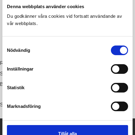
Denna webbplats använder cookies
Du godkänner våra cookies vid fortsatt användande av
vår webbplats.
Samtyckesval
Nödvändig
Ruth – finns i brun, beige och mörkgrå
Inställningar
Säljes i 2-pack/4-pack
Bredd 45
Statistik
Höjd 87
Djup 56
Sitthöjd 50
Marknadsföring
A-Möbler
Tillåt alla