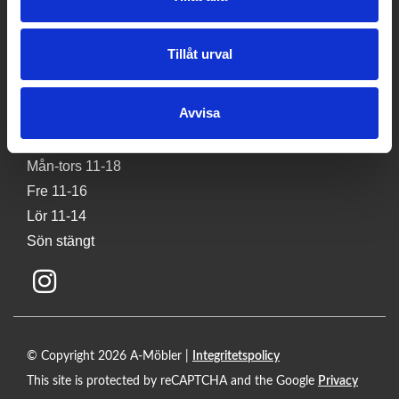
Kaplansgatan 32
541 34 Skövde
Tillåt urval
Tel:
0500 401100
E-post:
info@a-mobler.se
Avvisa
Butikens öppettider
Mån-tors 11-18
Fre 11-16
Lör 11-14
Sön stängt
© Copyright 2026 A-Möbler |
Integritetspolicy
This site is protected by reCAPTCHA and the Google
Privacy