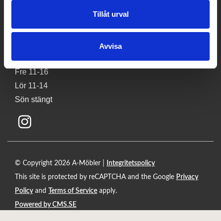
Tel:
0500 401100
Tillåt urval
E-post:
info@a-mobler.se
Butikens öppettider
Avvisa
Mån-tors 11-18
Fre 11-16
Lör 11-14
Sön stängt
© Copyright 2026 A-Möbler |
Integritetspolicy
This site is protected by reCAPTCHA and the Google
Privacy
Policy
and
Terms of Service
apply.
Powered by CMS.SE