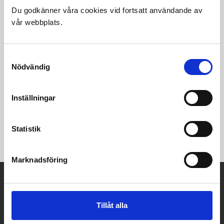
Du godkänner våra cookies vid fortsatt användande av
vår webbplats.
Samtyckesval
Nödvändig
Inställningar
Svartbetsad ask, grått tyg
Höjd 83 cm
Statistik
Monterad
Marknadsföring
A-Möbler
Kaplansgatan 32
Tillåt alla
541 34 Skövde