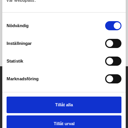
vår webbplats.
Samtyckesval
Nödvändig
Inställningar
Vitlackerat/grått tyg
Höjd 82
Statistik
A-Möbler
Marknadsföring
Kaplansgatan 32
541 34 Skövde
Tillåt alla
Tel:
0500 401100
E-post:
info@a-mobler.se
Tillåt urval
Butikens öppettider