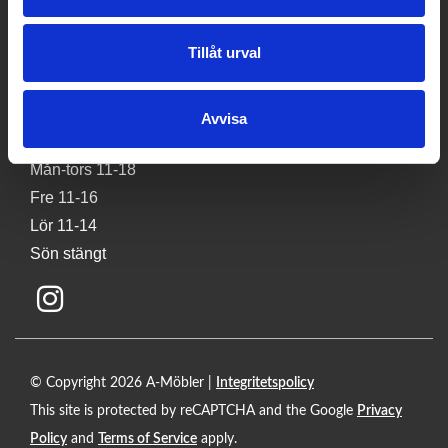
541 34 Skövde
Tillåt urval
Tel:
0500 401100
E-post:
info@a-mobler.se
Avvisa
Butikens öppettider
Mån-tors 11-18
Fre 11-16
Lör 11-14
Sön stängt
© Copyright 2026 A-Möbler |
Integritetspolicy
This site is protected by reCAPTCHA and the Google
Privacy
Policy
and
Terms of Service
apply.