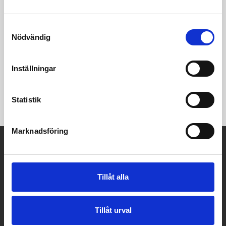
Samtyckesval
Nödvändig
VINTAGE Lakrits Matstol, Antik mattsvart
Sitthöjd:47/Sittdjup 40/Sittbredd 44 cm
Inställningar
lackad björk/metall/natursits
monterad
Statistik
Marknadsföring
A-Möbler
Kaplansgatan 32
541 34 Skövde
Tillåt alla
Tel:
0500 401100
E-post:
info@a-mobler.se
Tillåt urval