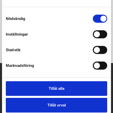
Samtyckesval
Nödvändig
ARON Matstol i brunlackad ek
sits i beige boucletyg
Inställningar
tyg alpine 01 beige
56.00 × 54.00 × 78.00 cm
Statistik
Marknadsföring
A-Möbler
Kaplansgatan 32
541 34 Skövde
Tillåt alla
Tel:
0500 401100
E-post:
info@a-mobler.se
Tillåt urval