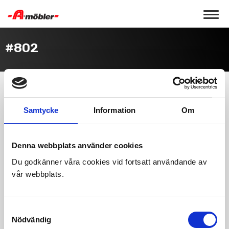
Toggle 
#802
Samtycke
Information
Om
Denna webbplats använder cookies
Du godkänner våra cookies vid fortsatt användande av
vår webbplats.
Finns i flera färger och tyger
Samtyckesval
Nödvändig