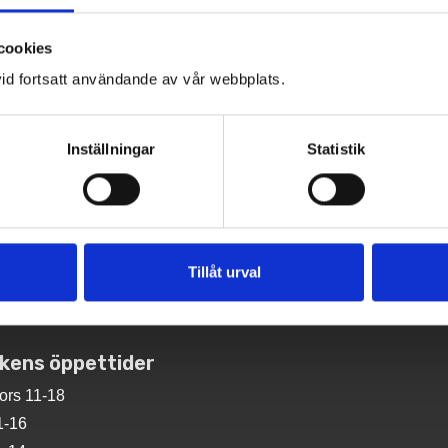
cookies
id fortsatt användande av vår webbplats.
STRYN 3+3
Inställningar
Statistik
BRISTOL
MOSAIKBORD LIT
Tillåt urval
ikens öppettider
ors 11-18
1-16