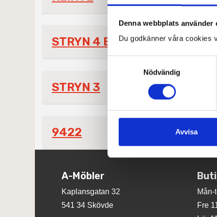
Denna webbplats använder 
Du godkänner våra cookies v
STRYN 4 BRED
Samtyckesval
Nödvändig
STRYN 3
9422
Avvisa
A-Möbler
But
Kaplansgatan 32
Mån-t
541 34 Skövde
Fre 1