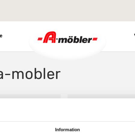
re
 a-mobler
KLINTE
Information
STRYN 4 SMAL